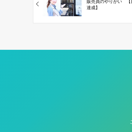
販売員のやりがい 【
達成】