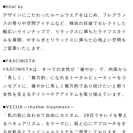
■hilal ay
デザインにこだわったルームウエアをはじめ、フレグラン
スの香りや空間アイテムなど、独自の目線でセレクトした
幅広いラインナップで、リラックスに満ちたライフスタイ
ルを展開。やすらぎとリラックスに満ちた心地よい空間を
ご提案いたします。
■FASCiNiSTA
FASCiNiSTAは、すべての女性が「健やか」で、内面から
「美しく」「魅力的」になれるトータルビューティーをコ
ンセプトに、健やかに美しく魅力的であり続けたいと願う
女性を支えるデイリーケアアイテムを取り揃えています。
■VECUA～rhythm treatment～
「私の肌に合わせて自由にカスタム、28日でキレイを整え
るベキュアリズム」をテーマに、肌と心にアプローチをす
る化粧品とフェイシャルエステをご用意しております。大