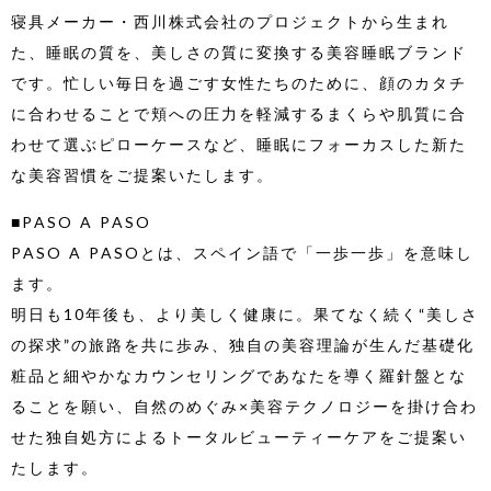
寝具メーカー・西川株式会社のプロジェクトから生まれ
た、睡眠の質を、美しさの質に変換する美容睡眠ブランド
です。忙しい毎日を過ごす女性たちのために、顔のカタチ
に合わせることで頬への圧力を軽減するまくらや肌質に合
わせて選ぶピローケースなど、睡眠にフォーカスした新た
な美容習慣をご提案いたします。
■PASO A PASO
PASO A PASOとは、スペイン語で「一歩一歩」を意味し
ます。
明日も10年後も、より美しく健康に。果てなく続く“美しさ
の探求”の旅路を共に歩み、独自の美容理論が生んだ基礎化
粧品と細やかなカウンセリングであなたを導く羅針盤とな
ることを願い、自然のめぐみ×美容テクノロジーを掛け合わ
せた独自処方によるトータルビューティーケアをご提案い
たします。